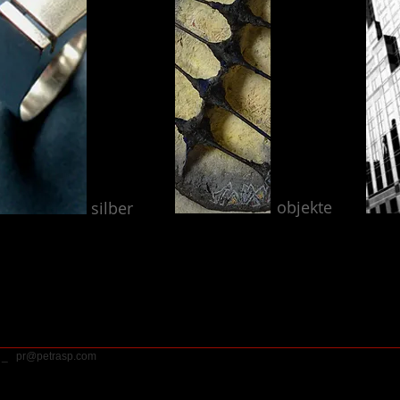
objekte
silber
p _
pr@petrasp.com