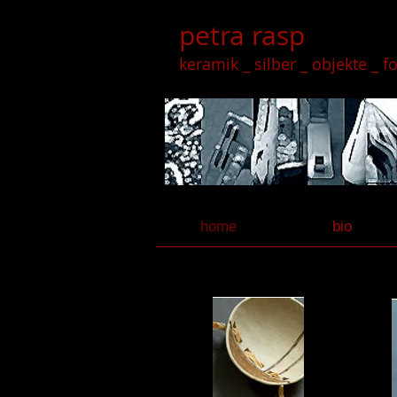
petra rasp
keramik _ silber _ objekte _ f
home
bio