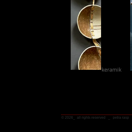
keramik
© 2026_ all rights reserved _ petra ras