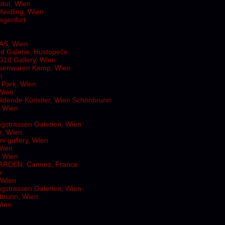
itut, Wien
Meidling, Wien
agenfurt
AS, Wien
d Galerie, Hustopeče
G10 Gallery, Wien
Eisenwaren Kamp, Wien
n
 Park, Wien
 Wien
ildende Künstler, Wien Schönbrunn
. Wien
a
gstrassen Galerien, Wien
e, Wien
i gallery, Wien
Wien
. Wien
ARDEN, Cannes, France
n
 Wien
gstrassen Galerien, Wien
nbrunn, Wien
Wien