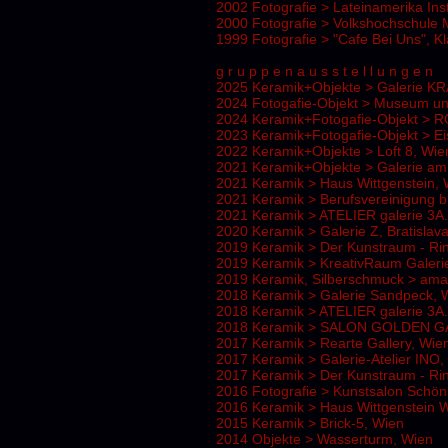
2002 Fotografie > Lateinamerika Inst
2000 Fotografie > Volkshochschule 
1999 Fotografie > "Cafe Bei Uns", Kl
g r u p p e n a u s s t e l l u n g e n
2025 Keramik+Objekte > Galerie KR
2024 Fotogafie-Objekt > Museum un
2024 Keramik+Fotogafie-Objekt > R
2023 Keramik+Fotogafie-Objekt > 
2022 Keramik+Objekte > Loft 8, Wie
2021 Keramik+Objekte > Galerie am
2021 Keramik >
Haus Wittgenstein,
2021 Keramik >
Berufsvereinigung b
2021 Keramik > ATELIER galerie 3A
2020 Keramik > Galerie Z, Bratislav
2019 Keramik > Der Kunstraum - Rin
2019 Keramik > KreativRaum Galeri
2019 Keramik, Silberschmuck > aman
2018 Keramik > Galerie Sandpeck, 
2018 Keramik > ATELIER galerie 3A
2018 Keramik > SALON GOLDEN G
2017 Keramik > Rearte Gallery, Wie
2017 Keramik > Galerie-Atelier INO,
2017 Keramik > Der Kunstraum - Rin
2016 Fotografie > Kunstsalon Schö
2016 Keramik > Haus Wittgenstein 
2015 Keramik > Brick-5, Wien
2014 Objekte > Wasserturm, Wien