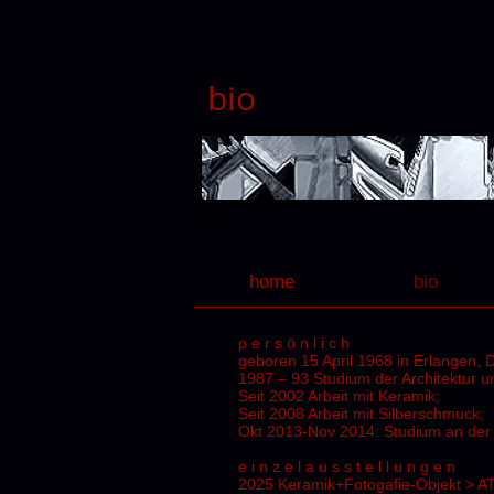
bio
home
bio
p e r s ö n l i c h
geboren 15 April 1968 in Erlangen, 
1987 – 93 Studium der Architektur 
Seit 2002 Arbeit mit Keramik;
Seit 2008 Arbeit mit Silberschmuck;
Okt 2013-Nov 2014: Studium an der
e i n z e l a u s s t e l l u n g e n
2025 Keramik+Fotogafie-Objekt > AT